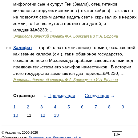
мифологии сын и супруг Геи (Земли), отец титанов,
киклопов и сторуких исполинов (гекатонхейров). Так как он
не позволял своим детям видеть свет и скрывал их в недрах
земли, то Гея возмутила против него детей, и
младший&#8230; …
Энциклопедический словарь Ф.А. Брокгауза и И.А. Ефрона
Халифат
— (араб. с лат. окончанием) термин, означающий
110
как звание халифа (см.), так и обширное государство,
созданное после Мохаммеда арабами завоевателями под
предводительством его халифов наместников . В истории
этого государства замечаются два периода:&#8230; …
Энциклопедический словарь Ф.А. Брокгауза и И.А. Ефрона
Страницы
←
Предыдущая
Следующая
→
1
2
3
4
5
6
7
8
9
10
11
12
13
© Академик, 2000-2026
18+
Обратная связь:
Техподдержка
,
Реклама на сайте