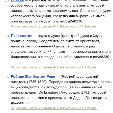
Поэзия
— в ряду других искусств П. занимает совершенно
103
особое место, в зависимости от того элемента, который
принято называть ее материалом слова. Слово есть орудие
человеческого общения, средство для выражения мысли;
поэт пользуется им для того, чтобы&#8230; …
Энциклопедический словарь Ф.А. Брокгауза и И.А. Ефрона
Психология
— наука о душе (греч. ψυκή душа и λόγος
104
понятие, слово). Создателем ее считают Аристотеля,
написавшего сочинение О душе , в 3 книгах, и ряд
специальных сочинений: о памяти и воспоминании, о сне и
бодрствовании, о сновидениях, об ощущениях и их&#8230;
…
Энциклопедический словарь Ф.А. Брокгауза и И.А. Ефрона
Робине Жан Батист Рене
— (Robinet) французский
105
писатель (1735 1820). Перейдя из ордена иезуитов в лагерь
энциклопедистов, он возбудил общее внимание своим
первым трудом: De la nature (Амстердам, 1761), который
появился анонимно и приписывался Дидро, Гельвецию и
даже&#8230; …
Энциклопедический словарь Ф.А. Брокгауза и И.А. Ефрона