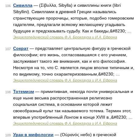
Сивилла
— (Σίβυλλα, Sibylla) и сивиллины книги (libri
106
Sibyllini). Сивиллами в древней Греции назывались
странствующие пророчицы, которые, подобно гомеровским
гадателям, предлагали всякому желающему угадывать
будущее и предсказывать судьбу. Как и бакиды,&#8230; …
Энциклопедический словарь Ф.А. Брокгауза и И.А. Ефрона
Сократ
— представляет центральную фигуру в греческой
107
философии; его жизнь, согласовавшаяся с его учением,
заслуживает такого же внимания, как и его философия.
Несмотря на то, что С. является лицом вполне типичным и,
по видимому, точно охарактеризованным,&#8230; …
Энциклопедический словарь Ф.А. Брокгауза и И.А. Ефрона
Тотемизм
— примитивная, некогда почти универсальная и
108
еще ныне весьма распространенная религиозно
социальная система, в основании которой лежит
своеобразный культ так называемого тотема. Термин этот,
впервые употребленный Лонгом в конце XVIII в.,&#8230; …
Энциклопедический словарь Ф.А. Брокгауза и И.А. Ефрона
Уран в мифологии
— (Ούρανός небо) в греческой
109