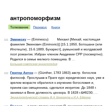
антропоморфизм
Толкование
Перевод
Книги
Эминеску
— (Eminescu) Михаил [Михай; настоящая
101
фамилия Эминович (Eminovici)] [15.1.1850, Ботошани (или
Ипотешти), 15.6.1889, Бухарест], румынский и молдавский
поэт романтик. Избран членом Академии СРР (посмертно).
Родился в семье мелкого помещика. В …
Большая советская энциклопедия
Гюнтер Антон
— (Günther, 1783 1863) австр. богослов
102
философ. Прослушав в Праге курс юридических наук, уже в
зрелом возрасте обратился к изучению богословия и,
приняв сан священника, сделался иезуитом. До 1848 г.
занимал в Вене должность цензора. В 1828 г.&#8230; …
Энциклопедический словарь Ф.А. Брокгауза и И.А. Ефрона